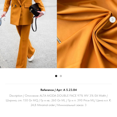
Reference / Арт: A 5.23.84
Discription / Описание: ALTA MODA DOUBLE FACE 97% WV 3% EA Width /
Ширина, cm: 150 Gr MQ / Гр м кв.: 260 Gr ML / Гр м п: 390 Price ML/ Цена м.п. €:
24,8 Minamal order / Минимальный заказ: 3