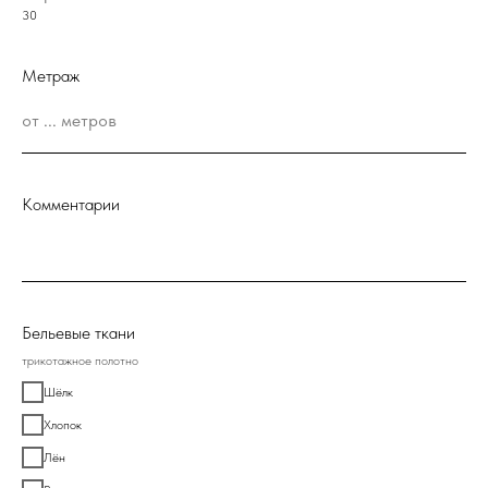
30
Метраж
Комментарии
Бельевые ткани
трикотажное полотно
Шёлк
Хлопок
Лён