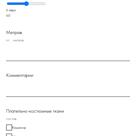
6 евро
60
Метраж
от ... метров
Комментарии
Плательно-костюмные ткани
состав
Кашемир