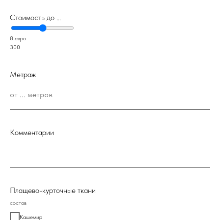
Стоимость до ...
8 евро
300
Метраж
Комментарии
Плащево-курточные ткани
состав
Кашемир