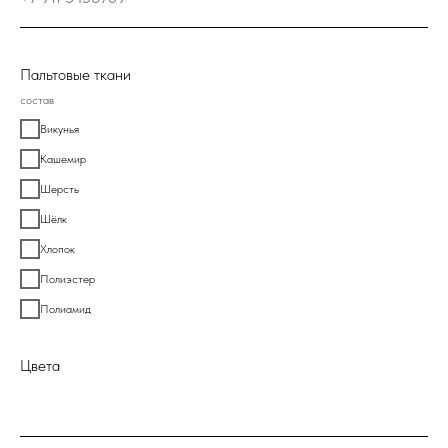
Пальтовые ткани
состав
Викунья
Кашемир
Шерсть
Шёлк
Хлопок
Полиэстер
Полиамид
Цвета