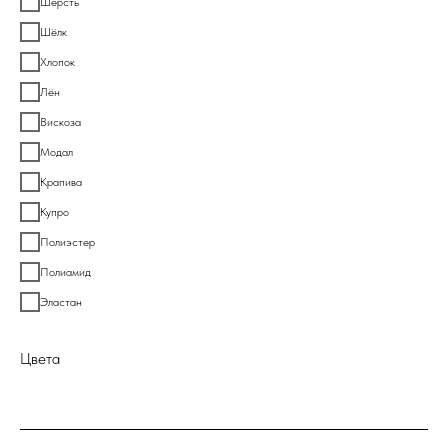
Шерсть
Шёлк
Хлопок
Лён
Вискоза
Модал
Крапива
Купро
Полиэстер
Полиамид
Эластан
Цвета