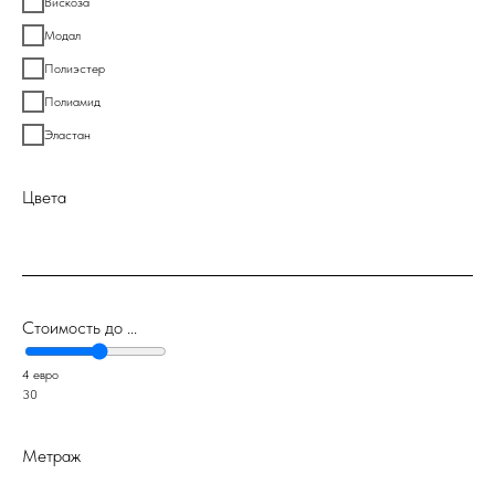
Вискоза
Модал
Полиэстер
Полиамид
Эластан
Цвета
Стоимость до ...
4 евро
30
Метраж