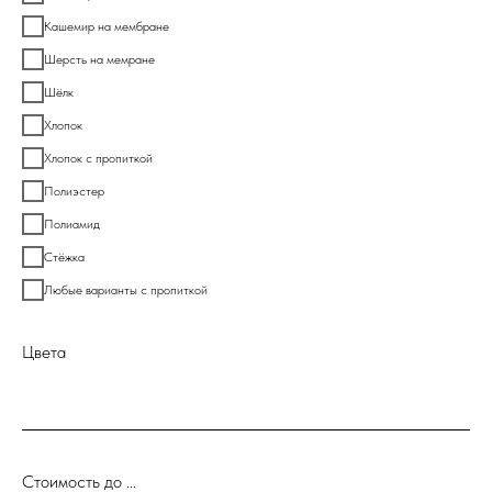
Кашемир на мембране
Шерсть на мемране
Шёлк
Хлопок
Хлопок с пропиткой
Полиэстер
Полиамид
Стёжка
Любые варианты с пропиткой
Цвета
Стоимость до ...