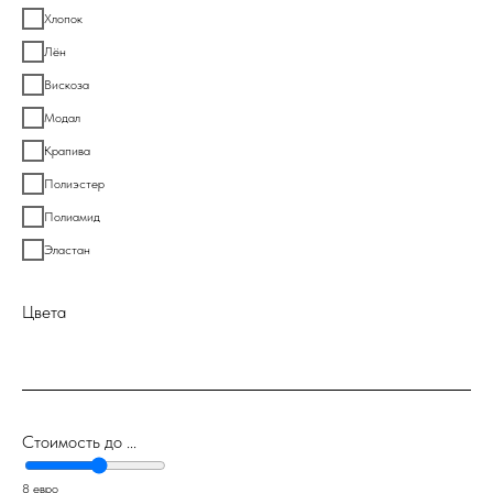
Хлопок
Лён
Вискоза
Модал
Крапива
Полиэстер
Полиамид
Эластан
Цвета
Стоимость до ...
8 евро