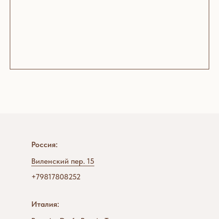
Россия:
Виленский пер. 15
+79817808252
Италия: